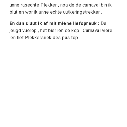
unne rasechte Plekker , noa de de carnaval bin ik
blut en wor ik unne echte uutkeringstrekker .
En dan sluut ik af mit miene liefspreuk :
De
jeugd vuerop , het bier ien de kop . Carnaval viere
ien het Plekkersriek des pas top .
Alaaf .
Downloads & links
proclamatie prins Lars
De Dorpsraad Vortum-Mullem dankt
onderstaande sponsoren: