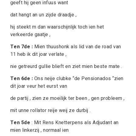
geeft hij geen infuus want
dat hangt an un zijde draadje ,
hij steekt m dan waarschijnlijk toch ien het
verkeerde gaatje ,
Ten 7de :
Mien thuushonk als lid van de road van
11 heb ik dit joar verlate ,
nie getreurd gullie blieft en ziet mien beste mate .
Ten 6de :
Ons neije clubke “de Pensionados “zien
dit joar veur het eurst van
de partij , zien ze moeilijk ter been , gen probleem ,
mit unne rollator reije weij ze durbij .
Ten 5de
: Mit Rens Knetterpens als Adjudant an
mien linkerzij , normaal ien