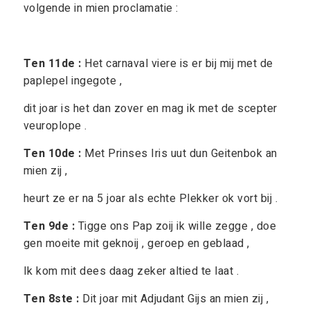
volgende in mien proclamatie :
Ten 11de :
Het carnaval viere is er bij mij met de
paplepel ingegote ,
dit joar is het dan zover en mag ik met de scepter
veuroplope .
Ten 10de :
Met Prinses Iris uut dun Geitenbok an
mien zij ,
heurt ze er na 5 joar als echte Plekker ok vort bij .
Ten 9de :
Tigge ons Pap zoij ik wille zegge , doe
gen moeite mit geknoij , geroep en geblaad ,
Ik kom mit dees daag zeker altied te laat .
Ten 8ste :
Dit joar mit Adjudant Gijs an mien zij ,