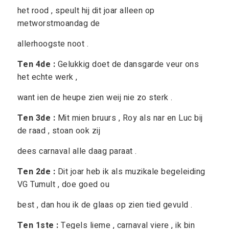
het rood , speult hij dit joar alleen op
metworstmoandag de
allerhoogste noot .
Ten 4de :
Gelukkig doet de dansgarde veur ons
het echte werk ,
want ien de heupe zien weij nie zo sterk .
Ten 3de :
Mit mien bruurs , Roy als nar en Luc bij
de raad , stoan ook zij
dees carnaval alle daag paraat .
Ten 2de :
Dit joar heb ik als muzikale begeleiding
VG Tumult , doe goed ou
best , dan hou ik de glaas op zien tied gevuld .
Ten 1ste :
Tegels lieme , carnaval viere , ik bin