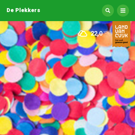
De Plekkers
22,0
°C