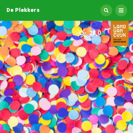
De Plekkers
28,0
°C