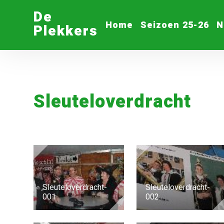
De
Home
Seizoen 25-26
N
Plekkers
Sleuteloverdracht
Sleuteloverdracht-
Sleuteloverdracht-
001
002