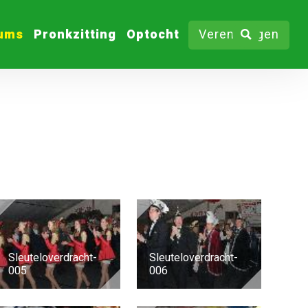
bums
Pronkzitting
Optocht
Verenigingen
Sleuteloverdracht-
Sleuteloverdracht-
005
006