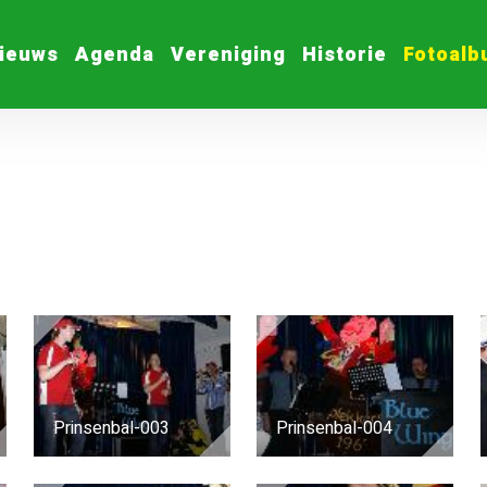
ieuws
Agenda
Vereniging
Historie
Fotoal
Prinsenbal-003
Prinsenbal-004