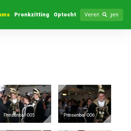
bums
Pronkzitting
Optocht
Verenigingen
Prinsenbal-005
Prinsenbal-006