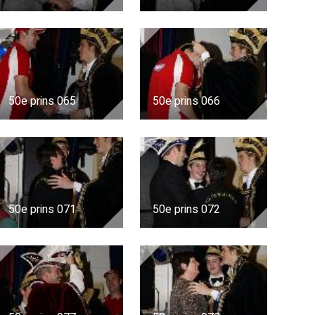
50e prins 065
50e prins 066
50e prins 071
50e prins 072