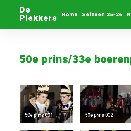
De
Home
Seizoen 25-26
N
Plekkers
50e prins/33e boeren
50e prins 001
50e prins 002