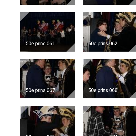
50e prins 061
50e prins 062
50e prins 067
50e prins 068