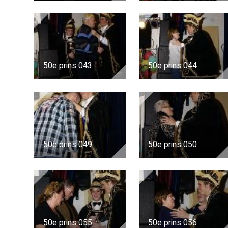
50e prins 043
50e prins 044
50e prins 049
50e prins 050
50e prins 055
50e prins 056