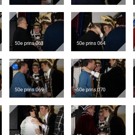
50e prins 063
50e prins 064
50e prins 069
50e prins 070