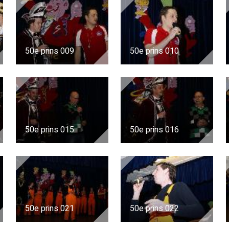
50e prins 009
50e prins 010
50e prins 015
50e prins 016
50e prins 021
50e prins 022