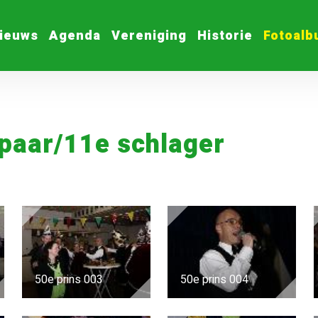
ieuws
Agenda
Vereniging
Historie
Fotoal
paar/11e schlager
50e prins 003
50e prins 004