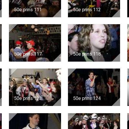
50e prins 111
50e prins 112
50e prins 117
50e prins 118
50e prins 123
50e prins 124