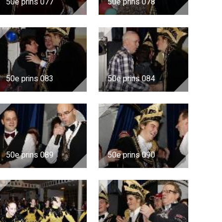
50e prins 077
50e prins 078
50e prins 083
50e prins 084
50e prins 089
50e prins 090