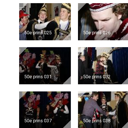
50e prins 025
50e prins 026
50e prins 031
50e prins 032
50e prins 037
50e prins 038