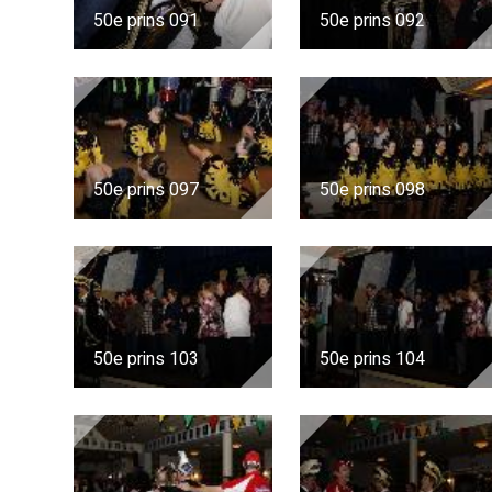
50e prins 091
50e prins 092
50e prins 097
50e prins 098
50e prins 103
50e prins 104