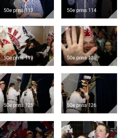
50e prins 113
50e prins 114
50e prins 119
50e prins 120
50e prins 125
50e prins 126