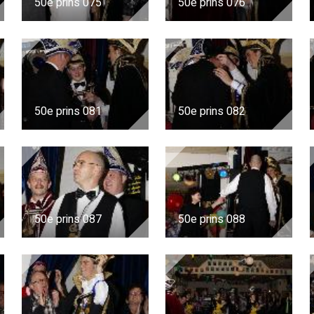
50e prins 075
50e prins 076
50e prins 081
50e prins 082
50e prins 087
50e prins 088