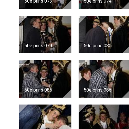
50e prins 073
50e prins 074
50e prins 079
50e prins 080
50e prins 085
50e prins 086