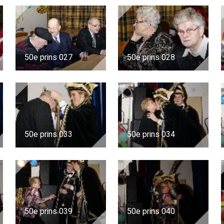
50e prins 027
50e prins 028
50e prins 033
50e prins 034
50e prins 039
50e prins 040