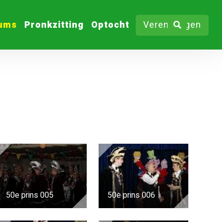
bums
Pronkzitting
Optocht
Verenigingen
50e prins 005
50e prins 006