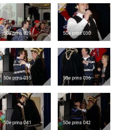
50e prins 029
50e prins 030
50e prins 035
50e prins 036
50e prins 041
50e prins 042