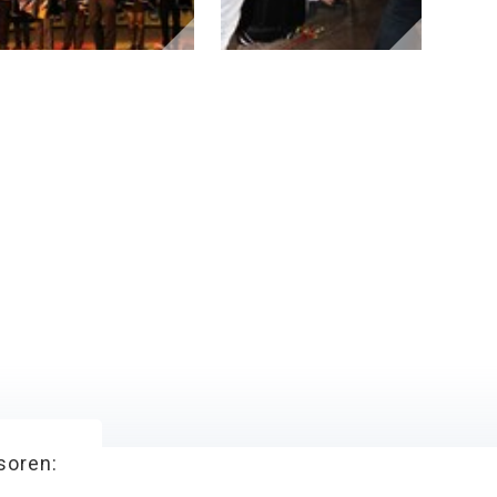
soren: