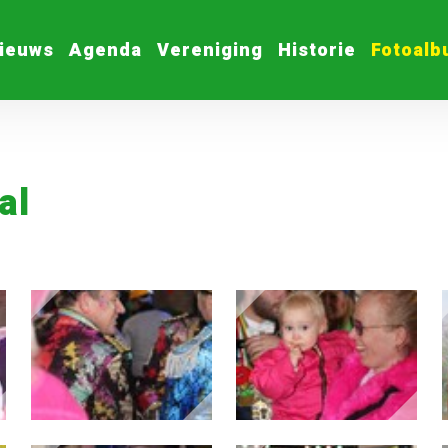
ieuws
Agenda
Vereniging
Historie
Fotoal
al