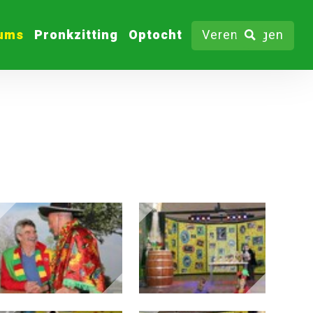
bums
Pronkzitting
Optocht
Verenigingen