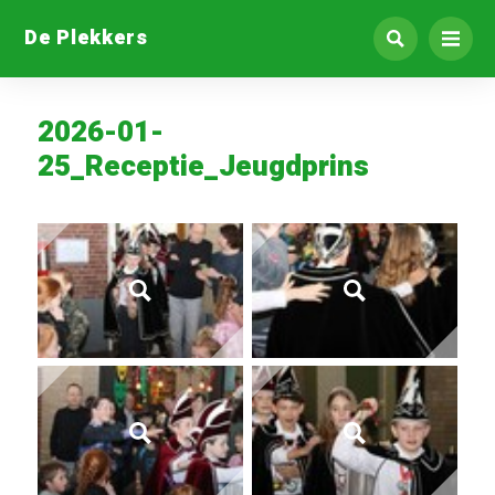
De Plekkers
2026-01-
25_Receptie_Jeugdprins