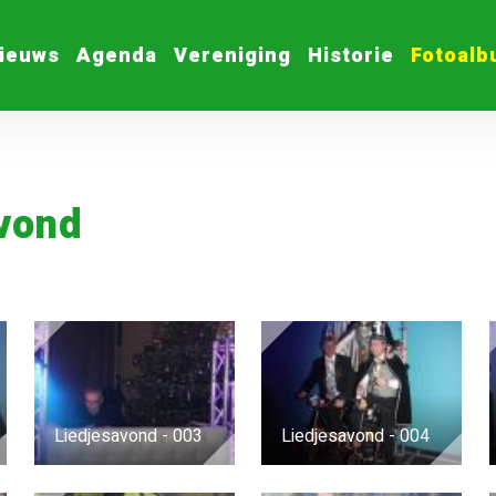
ieuws
Agenda
Vereniging
Historie
Fotoal
vond
Liedjesavond - 003
Liedjesavond - 004