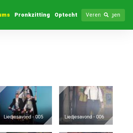
bums
Pronkzitting
Optocht
Verenigingen
Liedjesavond - 005
Liedjesavond - 006