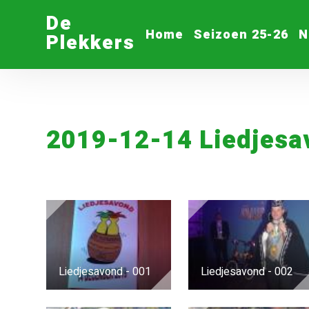
De
Home
Seizoen 25-26
N
Plekkers
2019-12-14 Liedjesa
Liedjesavond - 001
Liedjesavond - 002