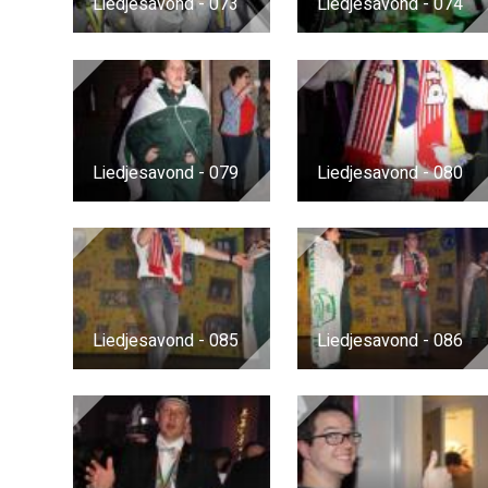
Liedjesavond - 073
Liedjesavond - 074
Liedjesavond - 079
Liedjesavond - 080
Liedjesavond - 085
Liedjesavond - 086