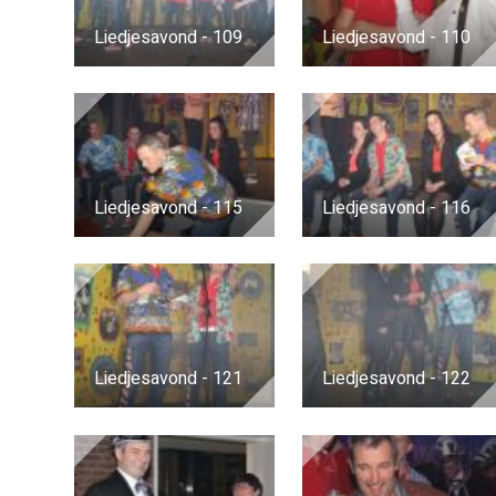
Liedjesavond - 109
Liedjesavond - 110
Liedjesavond - 115
Liedjesavond - 116
Liedjesavond - 121
Liedjesavond - 122