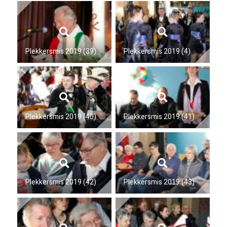
Plekkersmis 2019 (39)
Plekkersmis 2019 (4)
Plekkersmis 2019 (40)
Plekkersmis 2019 (41)
Plekkersmis 2019 (42)
Plekkersmis 2019 (43)