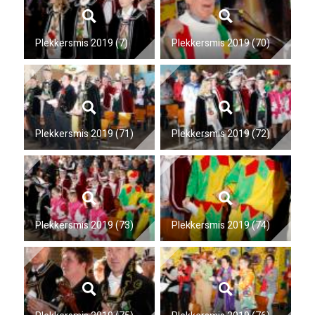
Plekkersmis 2019 (7)
Plekkersmis 2019 (70)
Plekkersmis 2019 (71)
Plekkersmis 2019 (72)
Plekkersmis 2019 (73)
Plekkersmis 2019 (74)