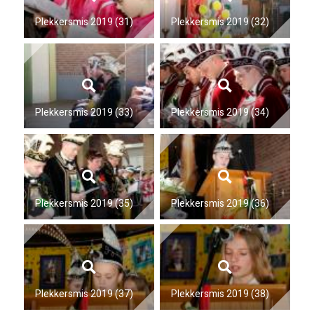
Plekkersmis 2019 (31)
Plekkersmis 2019 (32)
Plekkersmis 2019 (33)
Plekkersmis 2019 (34)
Plekkersmis 2019 (35)
Plekkersmis 2019 (36)
Plekkersmis 2019 (37)
Plekkersmis 2019 (38)