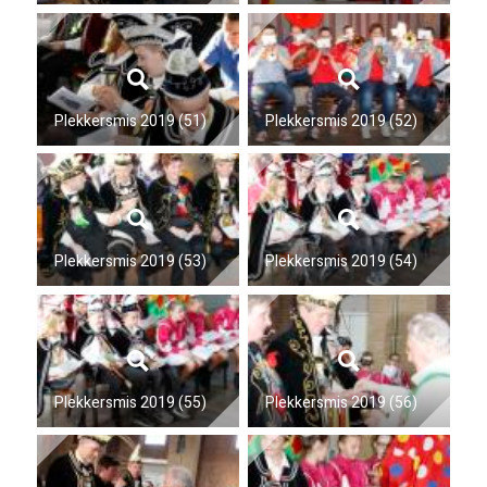
Plekkersmis 2019 (51)
Plekkersmis 2019 (52)
Plekkersmis 2019 (53)
Plekkersmis 2019 (54)
Plekkersmis 2019 (55)
Plekkersmis 2019 (56)