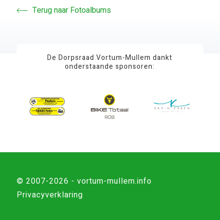
Terug naar Fotoalbums
De Dorpsraad Vortum-Mullem dankt
onderstaande sponsoren:
© 2007-2026 - vortum-mullem.info
Privacyverklaring