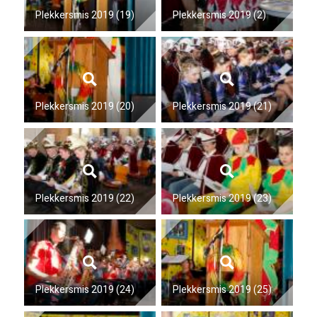
Plekkersmis 2019 (19)
Plekkersmis 2019 (2)
Plekkersmis 2019 (20)
Plekkersmis 2019 (21)
Plekkersmis 2019 (22)
Plekkersmis 2019 (23)
Plekkersmis 2019 (24)
Plekkersmis 2019 (25)