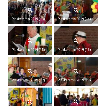
Plekkersmis 2019 (13)
Plekkersmis 2019 (14)
Plekkersmis 2019 (15)
Plekkersmis 2019 (16)
Plekkersmis 2019 (17)
Plekkersmis 2019 (18)