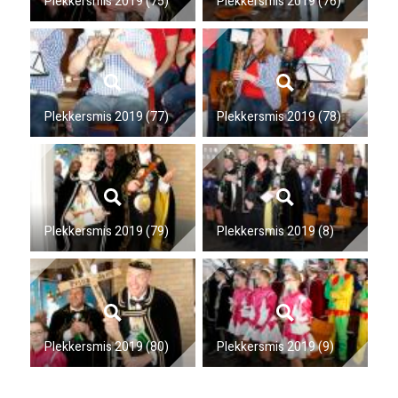
Plekkersmis 2019 (75)
Plekkersmis 2019 (76)
Plekkersmis 2019 (77)
Plekkersmis 2019 (78)
Plekkersmis 2019 (79)
Plekkersmis 2019 (8)
Plekkersmis 2019 (80)
Plekkersmis 2019 (9)