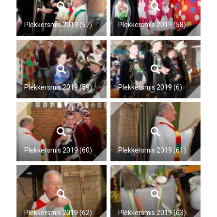
Plekkersmis 2019 (57)
Plekkersmis 2019 (58)
Plekkersmis 2019 (59)
Plekkersmis 2019 (6)
Plekkersmis 2019 (60)
Plekkersmis 2019 (61)
Plekkersmis 2019 (62)
Plekkersmis 2019 (63)