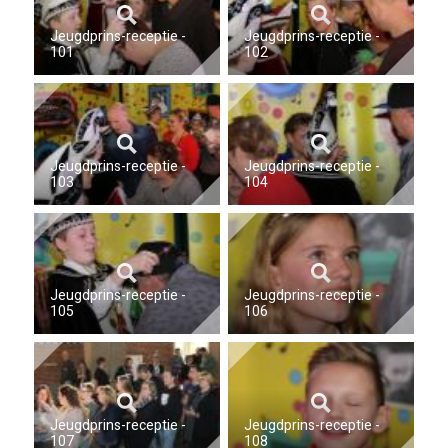
Jeugdprins-receptie -
Jeugdprins-receptie -
101
102
Jeugdprins-receptie -
Jeugdprins-receptie -
103
104
Jeugdprins-receptie -
Jeugdprins-receptie -
105
106
Jeugdprins-receptie -
Jeugdprins-receptie -
107
108