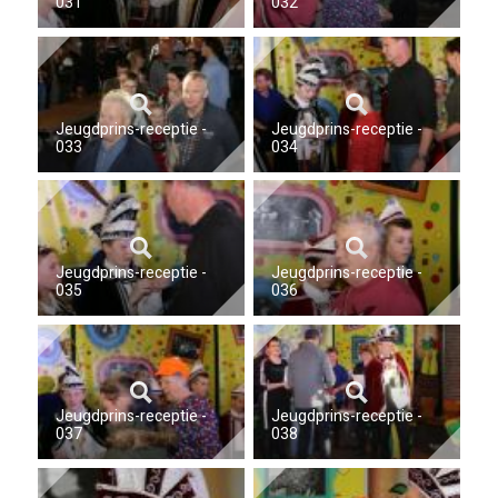
031
032
Jeugdprins-receptie -
Jeugdprins-receptie -
033
034
Jeugdprins-receptie -
Jeugdprins-receptie -
035
036
Jeugdprins-receptie -
Jeugdprins-receptie -
037
038