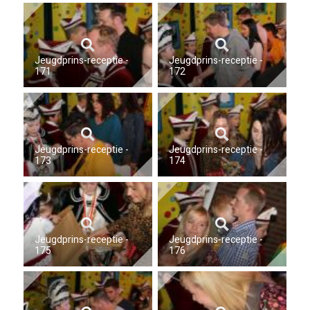
Jeugdprins-receptie -
Jeugdprins-receptie -
171
172
Jeugdprins-receptie -
Jeugdprins-receptie -
173
174
Jeugdprins-receptie -
Jeugdprins-receptie -
175
176