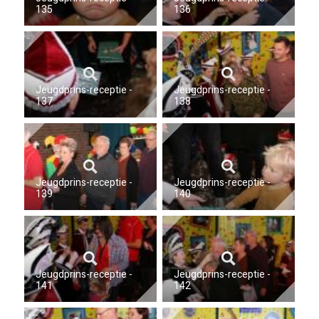
135
136
Jeugdprins-receptie -
Jeugdprins-receptie -
137
138
Jeugdprins-receptie -
Jeugdprins-receptie -
139
140
Jeugdprins-receptie -
Jeugdprins-receptie -
141
142