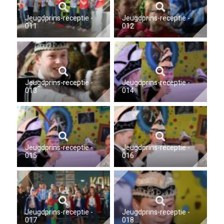
Jeugdprins-receptie -
Jeugdprins-receptie -
011
012
Jeugdprins-receptie -
Jeugdprins-receptie -
013
014
Jeugdprins-receptie -
Jeugdprins-receptie -
015
016
Jeugdprins-receptie -
Jeugdprins-receptie -
017
018