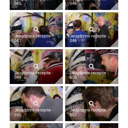
045
046
Jeugdprins-receptie -
Jeugdprins-receptie -
047
048
Jeugdprins-receptie -
Jeugdprins-receptie -
049
050
Jeugdprins-receptie -
Jeugdprins-receptie -
051
052