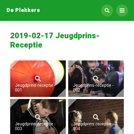
De Plekkers
2019-02-17 Jeugdprins-
Receptie
Jeugdprins-receptie -
Jeugdprins-receptie -
001
002
Jeugdprins-receptie -
Jeugdprins-receptie -
003
004