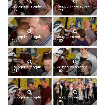
Jeugdprins-receptie -
Jeugdprins-receptie -
177
178
Jeugdprins-receptie -
Jeugdprins-receptie -
179
180
Jeugdprins-receptie -
Jeugdprins-receptie -
181
182
Jeugdprins-receptie -
Jeugdprins-receptie -
183
184