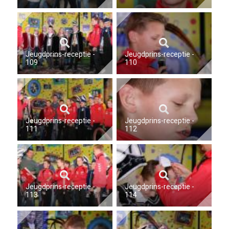
Jeugdprins-receptie -
Jeugdprins-receptie -
109
110
Jeugdprins-receptie -
Jeugdprins-receptie -
111
112
Jeugdprins-receptie -
Jeugdprins-receptie -
113
114