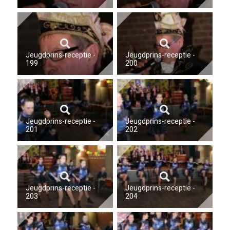
Jeugdprins-receptie -
Jeugdprins-receptie -
199
200
Jeugdprins-receptie -
Jeugdprins-receptie -
201
202
Jeugdprins-receptie -
Jeugdprins-receptie -
203
204