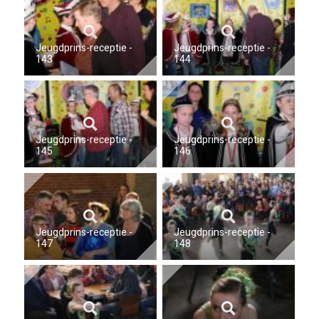
Jeugdprins-receptie -
Jeugdprins-receptie -
143
144
Jeugdprins-receptie -
Jeugdprins-receptie -
145
146
Jeugdprins-receptie -
Jeugdprins-receptie -
147
148