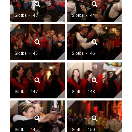
Slotbal - 143
Slotbal - 144
Slotbal - 145
Slotbal - 146
Slotbal - 147
Slotbal - 148
Slotbal - 149
Slotbal - 150