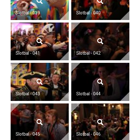
Slotbal - 039
Slotbal - 040
Slotbal - 041
Slotbal - 042
Slotbal - 043
Slotbal - 044
Slotbal - 045
Slotbal - 046