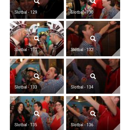
Slotbal - 129
Slotbal - 130
Slotbal - 131
Slotbal - 132
Slotbal - 133
Slotbal - 134
Slotbal - 135
Slotbal - 136