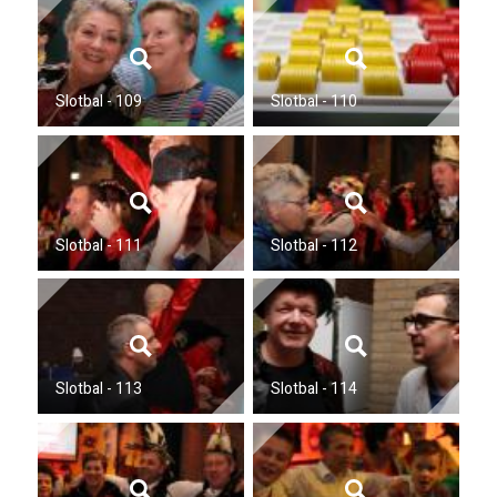
Slotbal - 109
Slotbal - 110
Slotbal - 111
Slotbal - 112
Slotbal - 113
Slotbal - 114