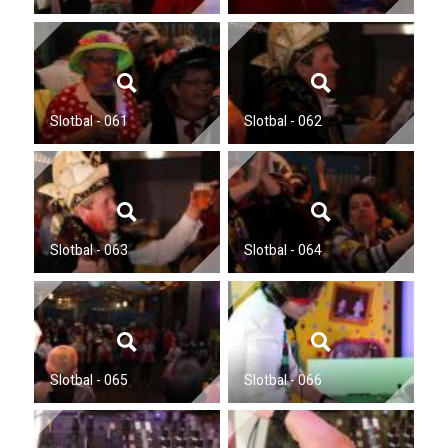
Slotbal - 061
Slotbal - 062
Slotbal - 063
Slotbal - 064
Slotbal - 065
Slotbal - 066