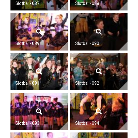
Slotbal - 087
Slotbal - 088
Slotbal - 089
Slotbal - 090
Slotbal - 091
Slotbal - 092
Slotbal - 093
Slotbal - 094